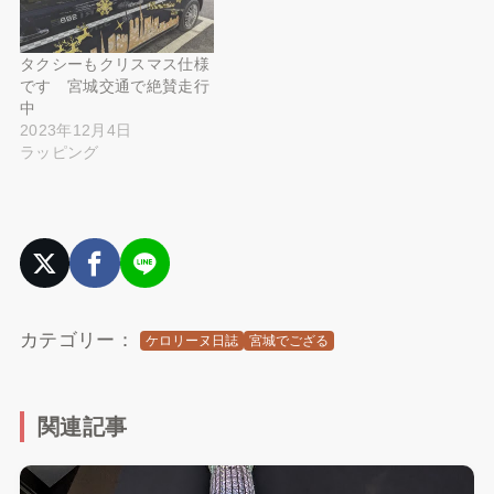
タクシーもクリスマス仕様
です 宮城交通で絶賛走行
中
2023年12月4日
ラッピング
カテゴリー：
ケロリーヌ日誌
宮城でござる
関連記事